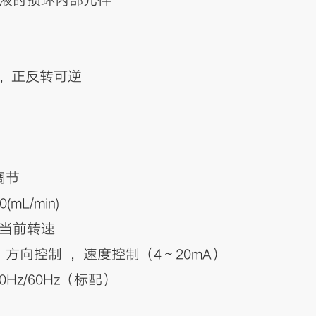
漏液时损坏内部元件
pm, 正反转可逆
调节
mL/min)
示当前转速
、方向控制 ，速度控制（4～20mA）
50Hz/60Hz（标配）